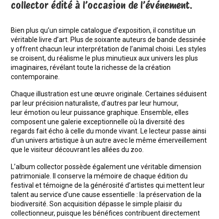
collector édité à l
’
occasion de l’événement.
Bien plus qu
’
un simple catalogue d
’
exposition, il constitue un
véritable livre d
’
art. Plus de soixante auteurs de bande dessinée
y offrent chacun leur interprétation de l
’
animal choisi. Les styles
se croisent, du réalisme le plus minutieux aux univers les plus
imaginaires, révélant toute la richesse de la création
contemporaine.
Chaque illustration est une œuvre originale.
Certaines séduisent
par leur précision naturaliste, d
’
autres par leur humour,
leur émotion ou leur puissance graphique. Ensemble, elles
composent une galerie exceptionnelle o
ù la diversit
é des
regards fait écho à celle du monde vivant. Le lecteur passe ainsi
d
’
un univers artistique à un autre avec le même émerveillement
que le visiteur découvrant les allées du zoo.
L’album collector poss
è
de également une véritable dimension
patrimoniale. Il conserve la mémoire de chaque édition du
festival et témoigne de la géné
rosit
é d
’
artistes qui mettent leur
talent au service d
’
une cause essentielle : la préservation de la
biodiversité. Son acquisition dépasse le simple plaisir du
collectionneur, puisque les bénéfices contribuent directement