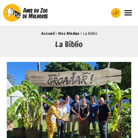
Les Amis du Zoo Plus de 70 ans d'aide à la préservation
Men
Faire un do
›
›
Fil d'Ariane :
Accueil
Nos Médias
La Biblio
La Biblio