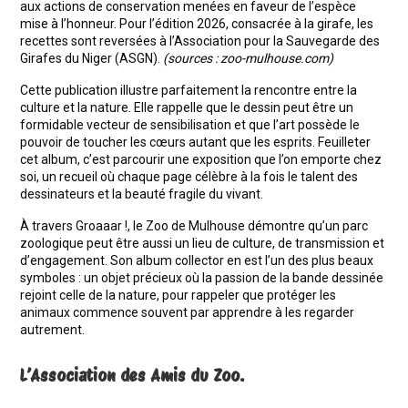
aux actions de conservation menées en faveur de l
’
esp
è
ce
mise à l
’
honneur. Pour l’édition 2026, consacrée à la girafe, les
recettes sont reversées à l
’
Association pour la Sauvegarde des
Girafes du Niger (ASGN).
(sources :
zoo-mulhouse.com)
Cette publication illustre parfaitement la rencontre entre la
culture et la nature. Elle rappelle que le dessin peut être un
formidable vecteur de sensibilisation et que l
’
art poss
è
de le
pouvoir de toucher les cœurs autant que les esprits. Feuilleter
cet album, c
’
est parcourir une exposition que l
’
on emporte chez
soi, un recueil o
ù
chaque page cél
è
bre
à la fois le talent des
dessinateurs et la beauté fragile du vivant.
À
travers Groaaar !, le Zoo de Mulhouse d
émontre qu
’
un parc
zoologique peut être aussi un lieu de culture, de transmission et
d
’
engagement. Son album collector en est l
’
un des plus beaux
symboles : un objet précieux o
ù
la passion de la bande dessinée
rejoint celle de la nature, pour rappeler que protéger les
animaux commence souvent par apprendre à les regarder
autrement.
L’Association des Amis du Zoo.