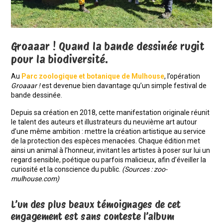
Groaaar ! Quand la bande dessinée rugit
pour la biodiversité.
Au
Parc zoologique et botanique de Mulhouse
, l
’
opération
Groaaar !
est devenue bien davantage qu
’
un simple festival de
bande dessinée.
Depuis sa création en 2018, cette manifestation originale réunit
le talent des auteurs et illustrateurs du neuvi
è
me art autour
d
’
une même ambition : mettre la création artistique au service
de la protection des esp
è
ces menacées. Chaque édition met
ainsi un animal à l
’
honneur, invitant les artistes à poser sur lui un
regard sensible, poétique ou parfois malicieux, afin d’éveiller la
curiosité et la conscience du public.
(Sources :
zoo-
mulhouse.com)
L
’
un des plus beaux témoignages de cet
engagement est sans conteste l’album