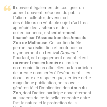
Il convient également de souligner un
aspect souvent méconnu du public.
L’album collector, devenu au fil
des éditions un véritable objet d
’
art tr
è
s
apprécié des visiteurs et des
collectionneurs, est
enti
è
rement
financé par l
’
Association des Amis du
Zoo de Mulhouse
. Ce soutien fid
è
le
permet sa réalisation et contribue au
rayonnement du festival
Groaaar !
.
Pourtant, cet engagement essentiel est
rarement mis en lumi
è
re
dans les
communications officielles ou les articles
de presse consacrés à l’événement. Il est
donc juste de rappeler que, derri
è
re cette
magnifique publication, se trouve la
géné
rosit
é et l
’
implication des
Amis du
Zoo
, dont l
’
action participe concr
è
tement
au succ
è
s de cette belle rencontre entre
l
’
art, la nature et la protection de la