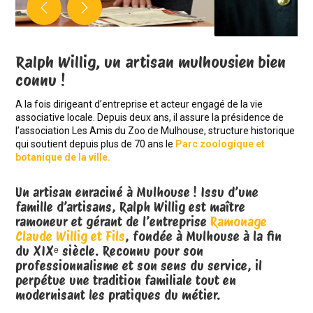
Clau
Ralph Willig Président de l'Association Les Amis du Zoo de Mulhouse
Ralph Willig, un artisan mulhousien bien
connu !
A la fois dirigeant d’entreprise et acteur engagé de la vie
associative locale. Depuis deux ans, il assure la présidence de
l’association Les Amis du Zoo de Mulhouse, structure historique
qui soutient depuis plus de 70 ans le
Parc zoologique et
botanique de la ville.
Un artisan enraciné à Mulhouse ! Issu d’une
famille d’artisans, Ralph Willig est maître
ramoneur et gérant de l’entreprise
Ramonage
Claude Willig et Fils
, fondée à Mulhouse à la fin
du XIXᵉ siècle. Reconnu pour son
professionnalisme et son sens du service, il
perpétue une tradition familiale tout en
modernisant les pratiques du métier.